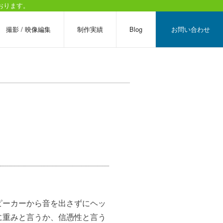
おります。
撮影 / 映像編集
制作実績
Blog
お問い合わせ
ピーカーから音を出さずにヘッ
に重みと言うか、信憑性と言う