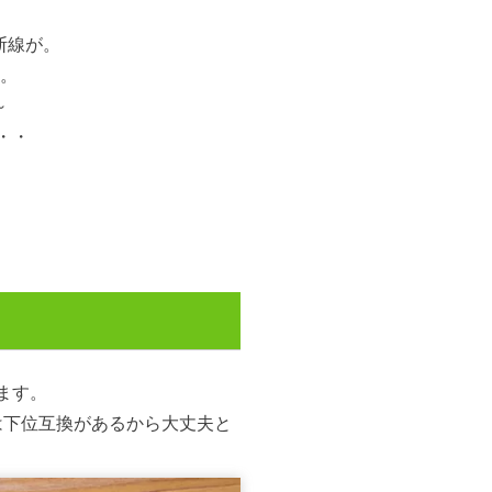
断線が。
し。
～
・・
います。
thは下位互換があるから大丈夫と