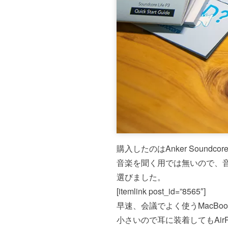
購入したのはAnker Soundcore L
音楽を聞く用では無いので、音質
選びました。
[itemlink post_id=”8565″]
早速、会議でよく使うMacBoo
小さいので耳に装着してもAir